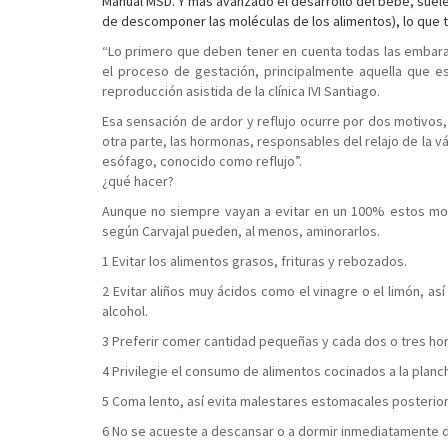
Manual MSD. Y más avanzado el desarrollo del bebé, suel
de descomponer las moléculas de los alimentos), lo que
“Lo primero que deben tener en cuenta todas las embar
el proceso de gestación, principalmente aquella que est
reproducción asistida de la clínica IVI Santiago.
Esa sensación de ardor y reflujo ocurre por dos motivos, 
otra parte, las hormonas, responsables del relajo de la v
esófago, conocido como reflujo”.
¿qué hacer?
Aunque no siempre vayan a evitar en un 100% estos mol
según Carvajal pueden, al menos, aminorarlos.
1 Evitar los alimentos grasos, frituras y rebozados.
2 Evitar aliños muy ácidos como el vinagre o el limón, as
alcohol.
3 Preferir comer cantidad pequeñas y cada dos o tres hor
4 Privilegie el consumo de alimentos cocinados a la plancha
5 Coma lento, así evita malestares estomacales posterio
6 No se acueste a descansar o a dormir inmediatamente 