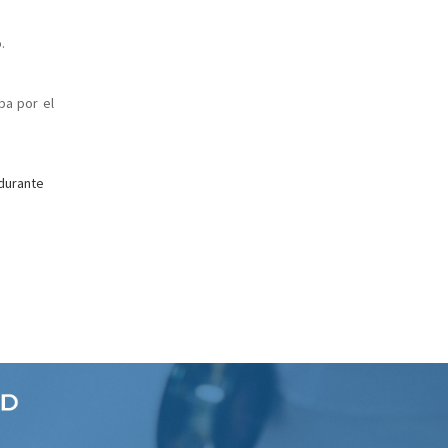
.
ba por el
durante