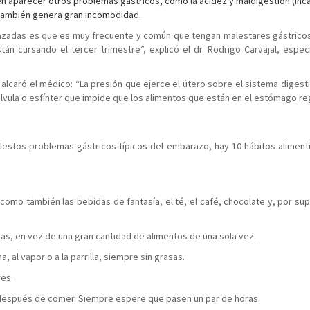
en aparecer otros problemas gástricos, como la acidez y maldigestión (in
 también genera gran incomodidad.
azadas es que es muy frecuente y común que tengan malestares gástrico
án cursando el tercer trimestre”, explicó el dr. Rodrigo Carvajal, especi
alcaró el médico: “La presión que ejerce el útero sobre el sistema digesti
álvula o esfínter que impide que los alimentos que están en el estómago re
estos problemas gástricos típicos del embarazo, hay 10 hábitos aliment
í como también las bebidas de fantasía, el té, el café, chocolate y, por sup
as, en vez de una gran cantidad de alimentos de una sola vez.
, al vapor o a la parrilla, siempre sin grasas.
res.
después de comer. Siempre espere que pasen un par de horas.