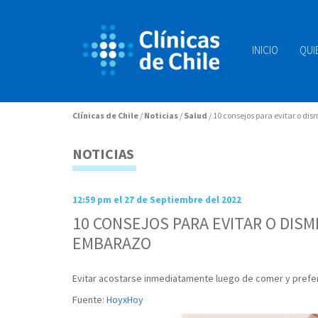
INICIO
QUI
Clínicas de Chile
/
Noticias
/
Salud
/
10 consejos para evitar o dis
NOTICIAS
12:59 pm el 27 de Septiembre del 2022
10 CONSEJOS PARA EVITAR O DIS
EMBARAZO
Evitar acostarse inmediatamente luego de comer y prefer
Fuente:
HoyxHoy