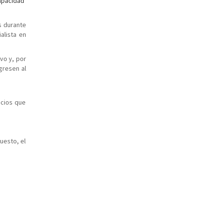
capacidad
s durante
alista en
vo y, por
gresen al
icios que
uesto, el