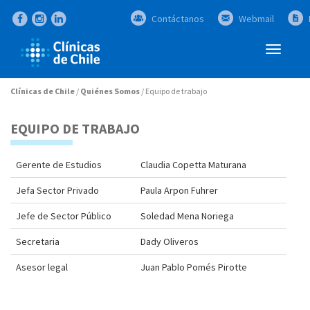
Contáctanos
Webmail
Abrir
Menú
Clínicas de Chile
/
Quiénes Somos
/
Equipo de trabajo
EQUIPO DE TRABAJO
Gerente de Estudios
Claudia Copetta Maturana
Jefa Sector Privado
Paula Arpon Fuhrer
Jefe de Sector Público
Soledad Mena Noriega
Secretaria
Dady Oliveros
Asesor legal
Juan Pablo Pomés Pirotte