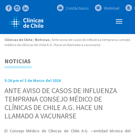
Contáctanos
Webmail
Abrir
Menú
Clínicas de Chile
/
Noticias
/
Ante aviso de casos de influenza temprana consejo
médico de clínicas de chile A.G. Hace un llamado a vacunarse
NOTICIAS
5:26 pm el 3 de Marzo del 2026
ANTE AVISO DE CASOS DE INFLUENZA
TEMPRANA CONSEJO MÉDICO DE
CLÍNICAS DE CHILE A.G. HACE UN
LLAMADO A VACUNARSE
El Consejo Médico de Clínicas de Chile A.G. —entidad técnica del