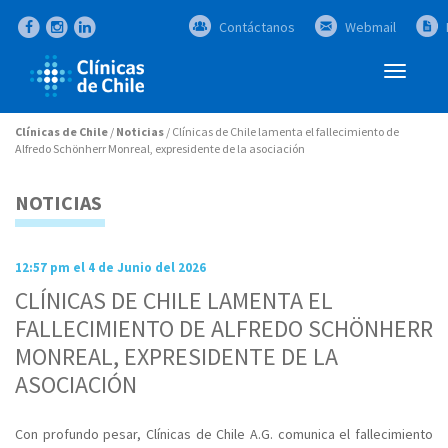
Contáctanos
Webmail
Abrir
Menú
Clínicas de Chile
/
Noticias
/
Clínicas de Chile lamenta el fallecimiento de
Alfredo Schönherr Monreal, expresidente de la asociación
NOTICIAS
12:57 pm el 4 de Junio del 2026
CLÍNICAS DE CHILE LAMENTA EL
FALLECIMIENTO DE ALFREDO SCHÖNHERR
MONREAL, EXPRESIDENTE DE LA
ASOCIACIÓN
Con profundo pesar, Clínicas de Chile A.G. comunica el fallecimiento