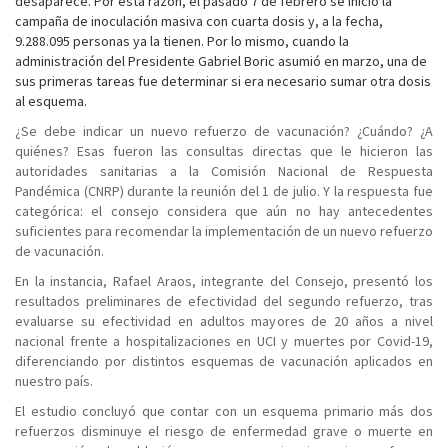
desaparece. Por esta razón, el pasado 7 de febrero se inició la
campaña de inoculación masiva con cuarta dosis y, a la fecha,
9.288.095 personas ya la tienen. Por lo mismo, cuando la
administración del Presidente Gabriel Boric asumió en marzo, una de
sus primeras tareas fue determinar si era necesario sumar otra dosis
al esquema.
¿Se debe indicar un nuevo refuerzo de vacunación? ¿Cuándo? ¿A
quiénes? Esas fueron las consultas directas que le hicieron las
autoridades sanitarias a la Comisión Nacional de Respuesta
Pandémica (CNRP) durante la reunión del 1 de julio. Y la respuesta fue
categórica: el consejo considera que aún no hay antecedentes
suficientes para recomendar la implementación de un nuevo refuerzo
de vacunación.
En la instancia, Rafael Araos, integrante del Consejo, presentó los
resultados preliminares de efectividad del segundo refuerzo, tras
evaluarse su efectividad en adultos mayores de 20 años a nivel
nacional frente a hospitalizaciones en UCI y muertes por Covid-19,
diferenciando por distintos esquemas de vacunación aplicados en
nuestro país.
El estudio concluyó que contar con un esquema primario más dos
refuerzos disminuye el riesgo de enfermedad grave o muerte en