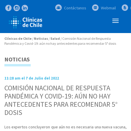
Contáctanos
Webmail
Abrir
Menú
Clínicas de Chile
/
Noticias
/
Salud
/
Comisión Nacional de Respuesta
Pandémica y Covid-19: aún no hay antecedentes para recomendar 5° dosis
NOTICIAS
11:28 am el 7 de Julio del 2022
COMISIÓN NACIONAL DE RESPUESTA
PANDÉMICA Y COVID-19: AÚN NO HAY
ANTECEDENTES PARA RECOMENDAR 5°
DOSIS
Los expertos concluyeron que aún no es necesaria una nueva vacuna,