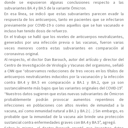
donde se expusieron algunas conclusiones respecto a las
subvariantes BA.4 y BA.5 de la variante Ómicron.
En esa línea, se indicó que estas subvariantes parecen evadir la
respuesta de los anticuerpos, tanto en pacientes que se infectaron
previamente por COVID-19 o como aquellos que se han vacunado e
incluso han tenido dosis de refuerzo.
En el trabajo se halló que los niveles de anticuerpos neutralizantes,
generados por una infección previa o las vacunas, fueron varias
veces menores contra estas subvariantes en comparación al
coronavirus original.
Al respecto, el doctor Dan Barouch, autor del artículo y director del
Centro de Investigación de Virología y Vacunas del organismo, señaló
a CNN que “observamos reducciones de tres veces en los títulos de
anticuerpos neutralizantes inducidos por la vacunación y la infección
contra BA.4 y BA.5 en comparación a BA.1 y BA.2, que ya son
sustancialmente más bajos que las variantes originales del COVID-19”.
“Nuestros datos sugieren que estas nuevas subvariantes de Ómicron
probablemente podrán provocar aumentos repentinos de
infecciones en poblaciones con altos niveles de inmunidad a la
vacuna, así como inmunidad natural a BA.1 y BA.2 (…) Sin embargo, es
probable que la inmunidad de la vacuna aún brinde una protección
sustancial contra enfermedades graves con BA.4 y BA.5”, agregó.