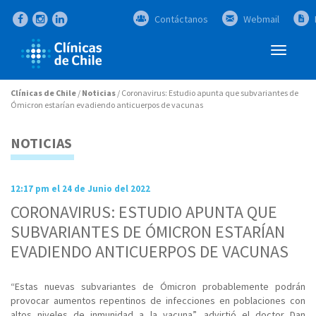
Contáctanos
Webmail
Abrir
Menú
Clínicas de Chile
/
Noticias
/
Coronavirus: Estudio apunta que subvariantes de
Ómicron estarían evadiendo anticuerpos de vacunas
NOTICIAS
12:17 pm el 24 de Junio del 2022
CORONAVIRUS: ESTUDIO APUNTA QUE
SUBVARIANTES DE ÓMICRON ESTARÍAN
EVADIENDO ANTICUERPOS DE VACUNAS
“Estas nuevas subvariantes de Ómicron probablemente podrán
provocar aumentos repentinos de infecciones en poblaciones con
altos niveles de inmunidad a la vacuna”, advirtió el doctor Dan