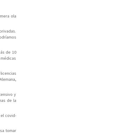
imera ola
 privadas.
podríamos
más de 10
as médicas
licencias
 Alemana,
tensivo y
nas de la
el covid-
nsa tomar