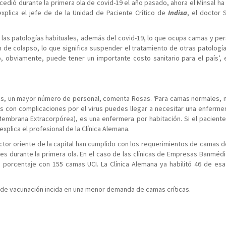
ucedió durante la primera ola de covid-19 el año pasado, ahora el Minsal ha
explica el jefe de de la Unidad de Paciente Crítico de
Indisa
, el doctor 
o las patologías habituales, además del covid-19, lo que ocupa camas y per
 de colapso, lo que significa suspender el tratamiento de otras patologí
, obviamente, puede tener un importante costo sanitario para el país’, e
ás, un mayor número de personal, comenta Rosas. ‘Para camas normales, 
s con complicaciones por el virus puedes llegar a necesitar una enferme
embrana Extracorpórea), es una enfermera por habitación. Si el pacient
xplica el profesional de la Clínica Alemana.
ctor oriente de la capital han cumplido con los requerimientos de camas de
es durante la primera ola. En el caso de las clínicas de Empresas Banmédi
ese porcentaje con 155 camas UCI. La Clínica Alemana ya habilitó 46 de es
de vacunación incida en una menor demanda de camas críticas.