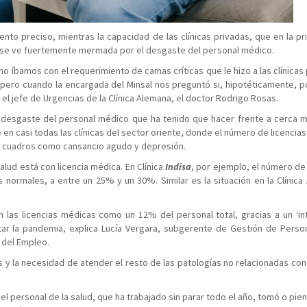
nto preciso, mientras la capacidad de las clínicas privadas, que en la pr
y se ve fuertemente mermada por el desgaste del personal médico.
ómo íbamos con el requerimiento de camas críticas que le hizo a las clínicas
pero cuando la encargada del Minsal nos preguntó si, hipotéticamente, 
el jefe de Urgencias de la Clínica Alemana, el doctor Rodrigo Rosas.
 desgaste del personal médico que ha tenido que hacer frente a cerca 
e en casi todas las clínicas del sector oriente, donde el número de licenci
en cuadros como cansancio agudo y depresión.
alud está con licencia médica. En Clínica
Indisa
, por ejemplo, el número de 
rmales, a entre un 25% y un 30%. Similar es la situación en la Clínica
an las licencias médicas como un 12% del personal total, gracias a un ‘in
r la pandemia, explica Lucía Vergara, subgerente de Gestión de Perso
n del Empleo.
 y la necesidad de atender el resto de las patologías no relacionadas con 
 personal de la salud, que ha trabajado sin parar todo el año, tomó o pie