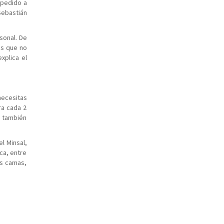
 pedido a
Sebastián
sonal. De
as que no
xplica el
necesitas
ra cada 2
e también
l Minsal,
ca, entre
as camas,