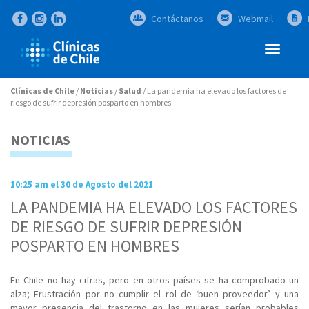
Contáctanos
Webmail
Abrir
Menú
Clínicas de Chile
/
Noticias
/
Salud
/
La pandemia ha elevado los factores de
riesgo de sufrir depresión posparto en hombres
NOTICIAS
10:25 am el 30 de Agosto del 2021
LA PANDEMIA HA ELEVADO LOS FACTORES
DE RIESGO DE SUFRIR DEPRESIÓN
POSPARTO EN HOMBRES
En Chile no hay cifras, pero en otros países se ha comprobado un
alza; Frustración por no cumplir el rol de ‘buen proveedor’ y una
mayor presencia del trastorno en las mujeres serían probables