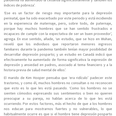
pandemia ha aumentado la cesantía significativamente y también los
índices de pobreza’.
‘Ese es un factor de riesgo muy importante para la depresión
perinatal, que ha sido exacerbado por este periodo y está incidiendo
en la experiencia de maternaje, pero, sobre todo, de paternaje,
porque hay muchos hombres que se han sentido frustrados e
incapaces de cumplir con la expectativa de ser un buen proveedor’,
agrega. En ese sentido, añade, ‘un estudio, que se hizo en Wuhan,
reveló que los individuos que reportaron menores ingresos
familiares durante la pandemia también tenían mayor posibilidad de
desarrollar depresión posparto; y un estudio en Canadá indicó que
efectivamente ha aumentado de forma significativa la expresión de
depresión y ansiedad en padres, asociado al tema financiero y a la
historia previa de salud mental de ellos’.
El marido de Kim Hooper pensaba que ‘era ridículo’ padecer este
trastorno, y como él, muchos hombres no consultan o no reconocen
que esto es lo que les está pasando. ‘Como los hombres no se
sienten cómodos expresando sus sentimientos o bien no quieren
preocupar a su pareja, no hablan acerca de lo que les está
ocurriendo. Por estos factores, más el hecho de que a los hombres
nos educan para mostrarnos fuertes y no vulnerables, lo que
habitualmente ocurre es que si el hombre tiene depresión posparto