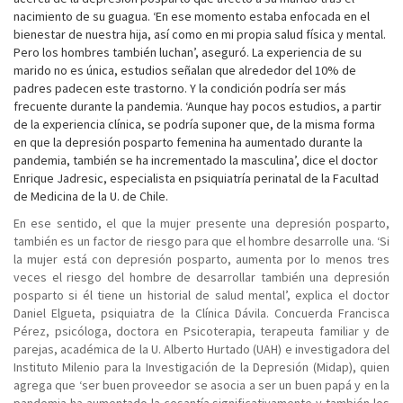
nacimiento de su guagua. ‘En ese momento estaba enfocada en el
bienestar de nuestra hija, así como en mi propia salud física y mental.
Pero los hombres también luchan’, aseguró. La experiencia de su
marido no es única, estudios señalan que alrededor del 10% de
padres padecen este trastorno. Y la condición podría ser más
frecuente durante la pandemia. ‘Aunque hay pocos estudios, a partir
de la experiencia clínica, se podría suponer que, de la misma forma
en que la depresión posparto femenina ha aumentado durante la
pandemia, también se ha incrementado la masculina’, dice el doctor
Enrique Jadresic, especialista en psiquiatría perinatal de la Facultad
de Medicina de la U. de Chile.
En ese sentido, el que la mujer presente una depresión posparto,
también es un factor de riesgo para que el hombre desarrolle una. ‘Si
la mujer está con depresión posparto, aumenta por lo menos tres
veces el riesgo del hombre de desarrollar también una depresión
posparto si él tiene un historial de salud mental’, explica el doctor
Daniel Elgueta, psiquiatra de la Clínica Dávila. Concuerda Francisca
Pérez, psicóloga, doctora en Psicoterapia, terapeuta familiar y de
parejas, académica de la U. Alberto Hurtado (UAH) e investigadora del
Instituto Milenio para la Investigación de la Depresión (Midap), quien
agrega que ‘ser buen proveedor se asocia a ser un buen papá y en la