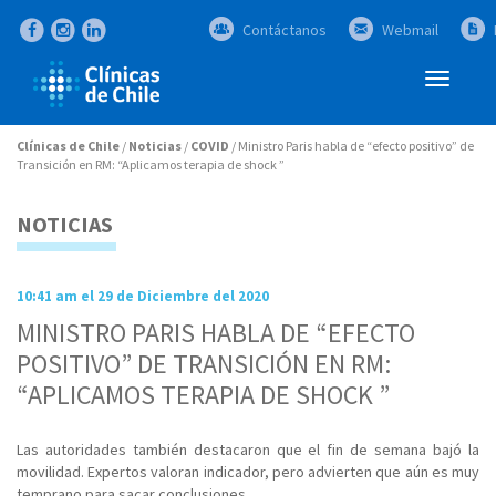
Contáctanos
Webmail
Abrir
Menú
Clínicas de Chile
/
Noticias
/
COVID
/
Ministro Paris habla de “efecto positivo” de
Transición en RM: “Aplicamos terapia de shock ”
NOTICIAS
10:41 am el 29 de Diciembre del 2020
MINISTRO PARIS HABLA DE “EFECTO
POSITIVO” DE TRANSICIÓN EN RM:
“APLICAMOS TERAPIA DE SHOCK ”
Las autoridades también destacaron que el fin de semana bajó la
movilidad. Expertos valoran indicador, pero advierten que aún es muy
temprano para sacar conclusiones.