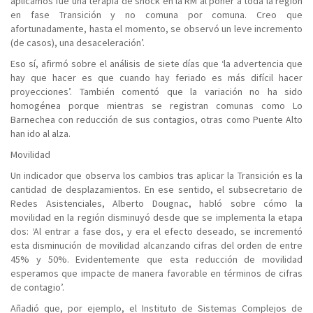
aplicamos fue una terapia de shock en la RM al poner a toda la región
en fase Transición y no comuna por comuna. Creo que
afortunadamente, hasta el momento, se observó un leve incremento
(de casos), una desaceleración’.
Eso sí, afirmó sobre el análisis de siete días que ‘la advertencia que
hay que hacer es que cuando hay feriado es más difícil hacer
proyecciones’. También comentó que la variación no ha sido
homogénea porque mientras se registran comunas como Lo
Barnechea con reducción de sus contagios, otras como Puente Alto
han ido al alza.
Movilidad
Un indicador que observa los cambios tras aplicar la Transición es la
cantidad de desplazamientos. En ese sentido, el subsecretario de
Redes Asistenciales, Alberto Dougnac, habló sobre cómo la
movilidad en la región disminuyó desde que se implementa la etapa
dos: ‘Al entrar a fase dos, y era el efecto deseado, se incrementó
esta disminución de movilidad alcanzando cifras del orden de entre
45% y 50%. Evidentemente que esta reducción de movilidad
esperamos que impacte de manera favorable en términos de cifras
de contagio’.
Añadió que, por ejemplo, el Instituto de Sistemas Complejos de