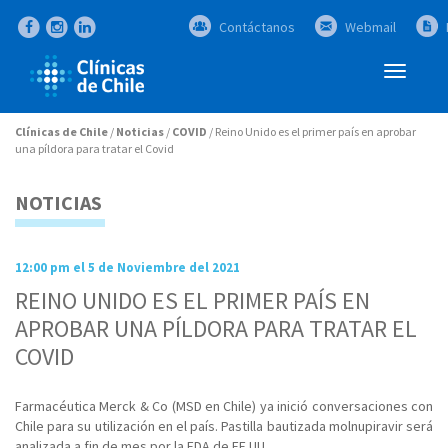
Contáctanos
Webmail
Abrir
Menú
Clínicas de Chile
/
Noticias
/
COVID
/
Reino Unido es el primer país en aprobar
una píldora para tratar el Covid
NOTICIAS
12:00 pm el 5 de Noviembre del 2021
REINO UNIDO ES EL PRIMER PAÍS EN
APROBAR UNA PÍLDORA PARA TRATAR EL
COVID
Farmacéutica Merck & Co (MSD en Chile) ya inició conversaciones con
Chile para su utilización en el país. Pastilla bautizada molnupiravir será
analizada a fin de mes por la FDA de EE.UU.