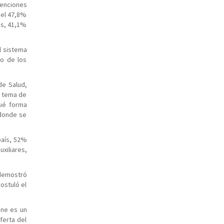
tenciones
 el 47,8%
os, 41,1%
l sistema
so de los
de Salud,
l tema de
qué forma
 donde se
país, 52%
xiliares,
 demostró
ostuló el
one es un
ferta del