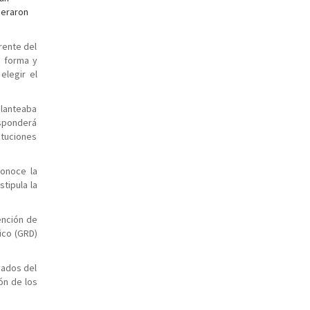
neraron
rente del
a forma y
elegir el
planteaba
esponderá
tituciones
conoce la
tipula la
ención de
ico (GRD)
vados del
ón de los