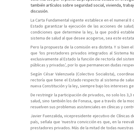
también artículos sobre seguridad social, vivienda, traba
discusión.
La Carta Fundamental vigente establece en el numeral 8 de
Estado garantizar la ejecución de las acciones de salud
condiciones que determine la ley, la que podrá estable
sistema de salud al que desee acogerse, sea este estatal 
Pero la propuesta de la comisión era distinta. Y si bien 
que ‘los prestadores privados integrados al Sistema N
exclusivamente al Estado la función de rectoría del sistem
públicas y privadas’, por lo que permanecen dudas respect
Según César Valenzuela (Colectivo Socialista), coordi
rectoría que tiene el Estado respecto al sistema de salud
nueva Constitución y la ley, siempre bajo los intereses ge
De restringir la participación de privados, no solo los 3
salud, sino también los de Fonasa, que a través de la m
resuelven sus problemas asistenciales en clínicas y cent
Javier Fuenzalida, vicepresidente ejecutivo de Clínicas 
país, señala que ‘nuestra convicción es que, en la reeva
prestadores privados. Más de la mitad de todas nuestras