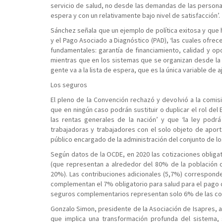
servicio de salud, no desde las demandas de las personas
espera y con un relativamente bajo nivel de satisfacción’.
Sánchez señala que un ejemplo de política exitosa y que h
y el Pago Asociado a Diagnóstico (PAD), ‘las cuales ofre
fundamentales: garantía de financiamiento, calidad y opo
mientras que en los sistemas que se organizan desde la 
gente va a la lista de espera, que es la única variable de 
Los seguros
El pleno de la Convención rechazó y devolvió a la comis
que en ningún caso podrán sustituir o duplicar el rol del
las rentas generales de la nación’ y que ‘la ley podr
trabajadoras y trabajadores con el solo objeto de aport
público encargado de la administración del conjunto de l
Según datos de la OCDE, en 2020 las cotizaciones obliga
(que representan a alrededor del 80% de la población d
20%). Las contribuciones adicionales (5,7%) corresponde
complementan el 7% obligatorio para salud para el pago 
seguros complementarios representan solo 6% de las con
Gonzalo Simon, presidente de la Asociación de Isapres, a
que implica una transformación profunda del sistema, 