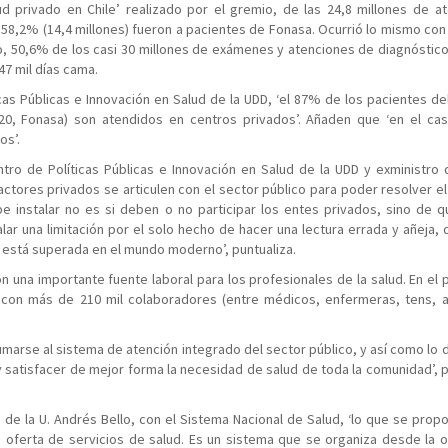
d privado en Chile’ realizado por el gremio, de las 24,8 millones de a
 58,2% (14,4 millones) fueron a pacientes de Fonasa. Ocurrió lo mismo con
o, 50,6% de los casi 30 millones de exámenes y atenciones de diagnóstic
47 mil días cama.
cas Públicas e Innovación en Salud de la UDD, ‘el 87% de los pacientes de
2020, Fonasa) son atendidos en centros privados’. Añaden que ‘en el ca
os’.
tro de Políticas Públicas e Innovación en Salud de la UDD y exministro 
tores privados se articulen con el sector público para poder resolver e
be instalar no es si deben o no participar los entes privados, sino de 
talar una limitación por el solo hecho de hacer una lectura errada y añeja,
n está superada en el mundo moderno’, puntualiza.
n una importante fuente laboral para los profesionales de la salud. En el 
 con más de 210 mil colaboradores (entre médicos, enfermeras, tens, au
umarse al sistema de atención integrado del sector público, y así como lo
satisfacer de mejor forma la necesidad de salud de toda la comunidad’, p
 de la U. Andrés Bello, con el Sistema Nacional de Salud, ‘lo que se prop
a oferta de servicios de salud. Es un sistema que se organiza desde la o