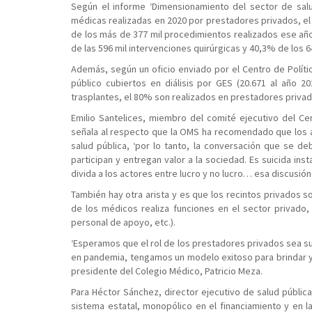
Según el informe ‘Dimensionamiento del sector de salu
médicas realizadas en 2020 por prestadores privados, el
de los más de 377 mil procedimientos realizados ese añ
de las 596 mil intervenciones quirúrgicas y 40,3% de los 6
Además, según un oficio enviado por el Centro de Políti
público cubiertos en diálisis por GES (20.671 al año 
trasplantes, el 80% son realizados en prestadores privad
Emilio Santelices, miembro del comité ejecutivo del Cen
señala al respecto que la OMS ha recomendado que los ac
salud pública, ‘por lo tanto, la conversación que se de
participan y entregan valor a la sociedad. Es suicida ins
divida a los actores entre lucro y no lucro… esa discusió
También hay otra arista y es que los recintos privados so
de los médicos realiza funciones en el sector privado,
personal de apoyo, etc.).
‘Esperamos que el rol de los prestadores privados sea s
en pandemia, tengamos un modelo exitoso para brindar y 
presidente del Colegio Médico, Patricio Meza.
Para Héctor Sánchez, director ejecutivo de salud pública
sistema estatal, monopólico en el financiamiento y en l