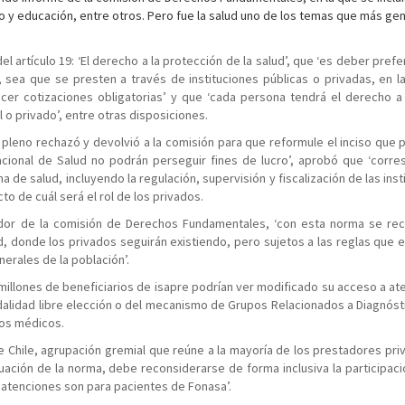
jo y educación, entre otros. Pero fue la salud uno de los temas que más ge
l artículo 19: ‘El derecho a la protección de la salud’, que ‘es deber prefe
, sea que se presten a través de instituciones públicas o privadas, en l
cer cotizaciones obligatorias’ y que ‘cada persona tendrá el derecho a 
o privado’, entre otras disposiciones.
el pleno rechazó y devolvió a la comisión para que reformule el inciso que 
acional de Salud no podrán perseguir fines de lucro’, aprobó que ‘corr
a de salud, incluyendo la regulación, supervisión y fiscalización de las ins
o de cuál será el rol de los privados.
nador de la comisión de Derechos Fundamentales, ‘con esta norma se re
, donde los privados seguirán existiendo, pero sujetos a las reglas que es
nerales de la población’.
,3 millones de beneficiarios de isapre podrían ver modificado su acceso a at
odalidad libre elección o del mecanismo de Grupos Relacionados a Diagnóst
ros médicos.
de Chile, agrupación gremial que reúne a la mayoría de los prestadores pri
luación de la norma, debe reconsiderarse de forma inclusiva la participaci
 atenciones son para pacientes de Fonasa’.