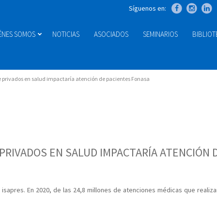
Síguenos en:
ÉNES SOMOS
NOTICIAS
ASOCIADOS
SEMINARIOS
BIBLIO
de privados en salud impactaría atención de pacientes Fonasa
 PRIVADOS EN SALUD IMPACTARÍA ATENCIÓN 
a isapres. En 2020, de las 24,8 millones de atenciones médicas que realiz