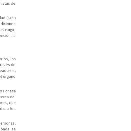
listas de
lud (GES)
ndiciones
s exigir,
nción, la
rios, los
través de
leadores,
el órgano
os Fonasa
cerca del
pres, que
das a los
personas,
 dónde se