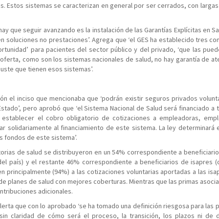
. Estos sistemas se caracterizan en general por ser cerrados, con largas 
ay que seguir avanzando es la instalación de las Garantías Explícitas en Sa
cen soluciones no prestaciones’. Agrega que ‘el GES ha establecido tres co
rtunidad’ para pacientes del sector público y del privado, ‘que las puede
oferta, como son los sistemas nacionales de salud, no hay garantía de ate
ajuste que tienen esos sistemas’.
ión el inciso que mencionaba que ‘podrán existir seguros privados volunta
 Estado’, pero aprobó que ‘el Sistema Nacional de Salud será financiado a 
á establecer el cobro obligatorio de cotizaciones a empleadoras, emp
ar solidariamente al financiamiento de este sistema. La ley determinará 
os fondos de este sistema’.
torias de salud se distribuyeron en un 54% correspondiente a beneficiari
el país) y el restante 46% correspondiente a beneficiarios de isapres (
n principalmente (94%) a las cotizaciones voluntarias aportadas a las isa
de planes de salud con mejores coberturas. Mientras que las primas asocia
tribuciones adicionales.
lerta que con lo aprobado ‘se ha tomado una definición riesgosa para las 
sin claridad de cómo será el proceso, la transición, los plazos ni de