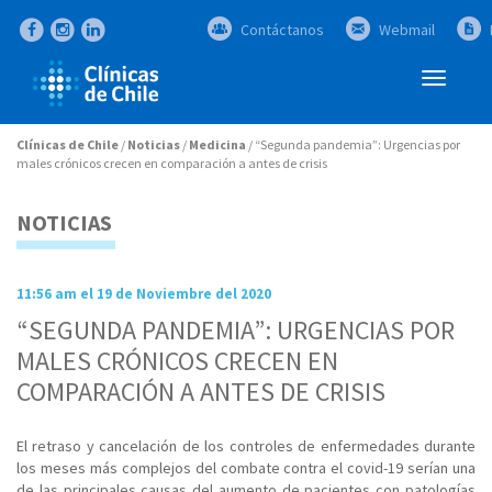
Contáctanos
Webmail
Abrir
Menú
Clínicas de Chile
/
Noticias
/
Medicina
/
“Segunda pandemia”: Urgencias por
males crónicos crecen en comparación a antes de crisis
NOTICIAS
11:56 am el 19 de Noviembre del 2020
“SEGUNDA PANDEMIA”: URGENCIAS POR
MALES CRÓNICOS CRECEN EN
COMPARACIÓN A ANTES DE CRISIS
El retraso y cancelación de los controles de enfermedades durante
los meses más complejos del combate contra el covid-19 serían una
de las principales causas del aumento de pacientes con patologías