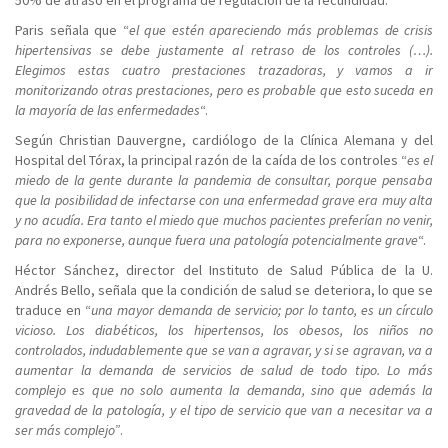
50% de atraso en el programa de regulación de la fecundidad.
Paris señala que “
el que estén apareciendo más problemas de crisis
hipertensivas se debe justamente al retraso de los controles (…).
Elegimos estas cuatro prestaciones trazadoras, y vamos a ir
monitorizando otras prestaciones, pero es probable que esto suceda en
la mayoría de las enfermedades
“.
Según Christian Dauvergne, cardiólogo de la Clínica Alemana y del
Hospital del Tórax, la principal razón de la caída de los controles “
es el
miedo de la gente durante la pandemia de consultar, porque pensaba
que la posibilidad de infectarse con una enfermedad grave era muy alta
y no acudía. Era tanto el miedo que muchos pacientes preferían no venir,
para no exponerse, aunque fuera una patología potencialmente grave
“.
Héctor Sánchez, director del Instituto de Salud Pública de la U.
Andrés Bello, señala que la condición de salud se deteriora, lo que se
traduce en “
una mayor demanda de servicio; por lo tanto, es un círculo
vicioso. Los diabéticos, los hipertensos, los obesos, los niños no
controlados, indudablemente que se van a agravar, y si se agravan, va a
aumentar la demanda de servicios de salud de todo tipo. Lo más
complejo es que no solo aumenta la demanda, sino que además la
gravedad de la patología, y el tipo de servicio que van a necesitar va a
ser más complejo”
.