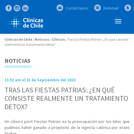
Contáctanos
Webmail
Abrir
Menú
Clínicas de Chile
/
Noticias
/
Clínicas
/
Tras las Fiestas Patrias: ¿En qué consiste
realmente un tratamiento detox?
NOTICIAS
11:52 am el 21 de Septiembre del 2023
TRAS LAS FIESTAS PATRIAS: ¿EN QUÉ
CONSISTE REALMENTE UN TRATAMIENTO
DETOX?
Un clásico post Fiestas Patrias es la preocupación por los kilos que
pudimos haber ganado a propósito de la ingesta calórica por estas
fechas.