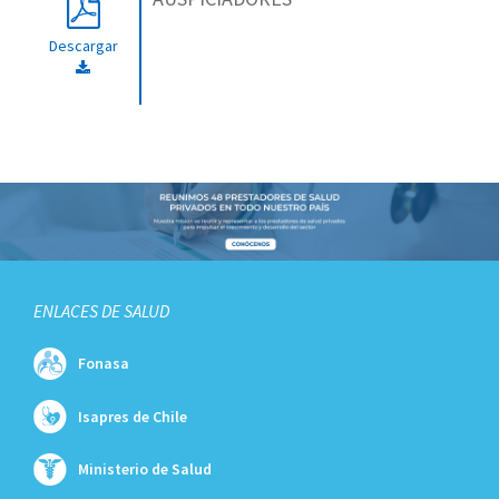
Descargar
ENLACES DE SALUD
Fonasa
Isapres de Chile
Ministerio de Salud