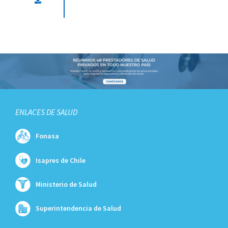
ENLACES DE SALUD
Fonasa
Isapres de Chile
Ministerio de Salud
Superintendencia de Salud